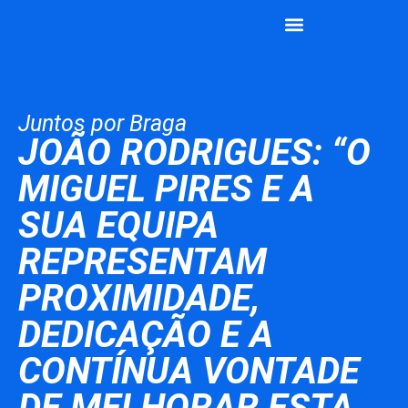
João Rodrigues
Vamos Juntos
Juntos por Braga
JOÃO RODRIGUES: “O
MIGUEL PIRES E A
SUA EQUIPA
REPRESENTAM
PROXIMIDADE,
DEDICAÇÃO E A
CONTÍNUA VONTADE
DE MELHORAR ESTA