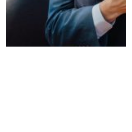
Setembro 30, 2025
A Junta de Freguesia de Pousada recebeu a sessão de
apresentação da recandidatura de José João Correia à
presidência da União de Freguesias de Crespos e Pousada
pela Coligação “Juntos por Braga”. O momento contou
com a presença de João Rodrigues, candidato à
presidência da Câmara Municipal de Braga e com uma