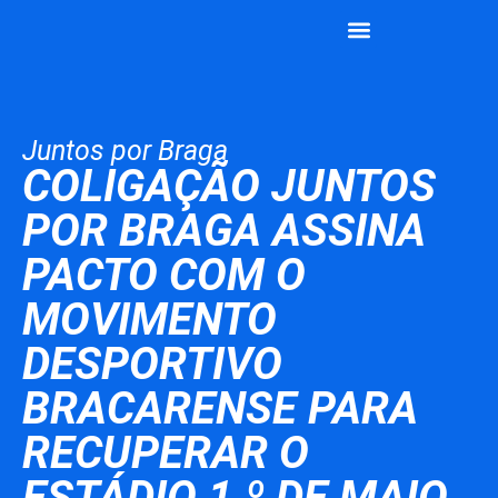
João Rodrigues
Vamos Juntos
Juntos por Braga
COLIGAÇÃO JUNTOS
POR BRAGA ASSINA
PACTO COM O
MOVIMENTO
DESPORTIVO
BRACARENSE PARA
RECUPERAR O
ESTÁDIO 1.º DE MAIO