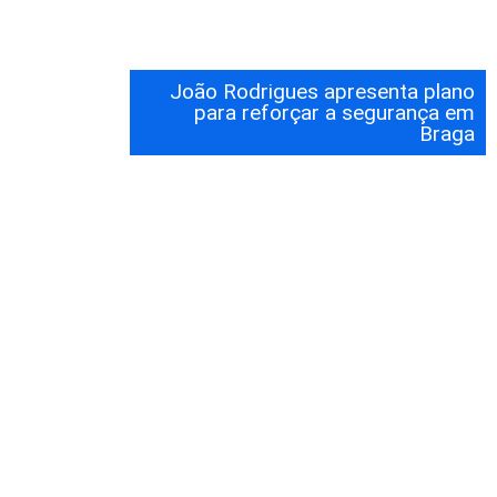
João Rodrigues apresenta plano
para reforçar a segurança em
Braga
João Rodrigues reforça apoios ao
desporto local nas visitas ao FC