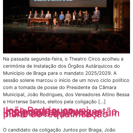
Na passada segunda-feira, o Theatro Circo acolheu a
cerimónia de Instalação dos Órgãos Autárquicos do
Município de Braga para o mandato 2025/2029. A
sessão solene marcou o início de um novo ciclo político
com a tomada de posse do Presidente da Câmara
Municipal, João Rodrigues, dos Vereadores Altino Bessa
e Hortense Santos, eleitos pela coligação […]
João Rodrigues vai
implementar nova gestão
integrada dos Parque
Industriais e promover um
plano de requalificação
O candidato da coligação Juntos por Braga, João