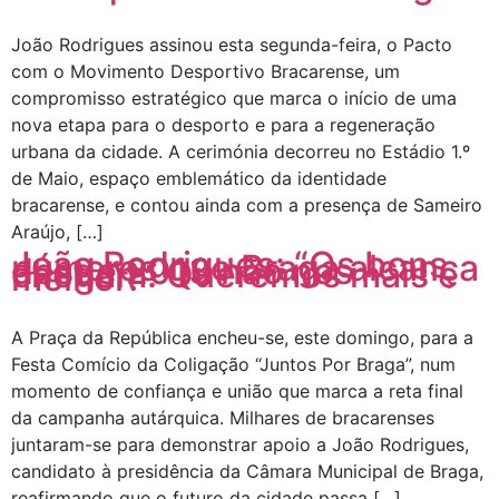
João Rodrigues assinou esta segunda-feira, o Pacto
com o Movimento Desportivo Bracarense, um
compromisso estratégico que marca o início de uma
nova etapa para o desporto e para a regeneração
urbana da cidade. A cerimónia decorreu no Estádio 1.º
de Maio, espaço emblemático da identidade
bracarense, e contou ainda com a presença de Sameiro
Araújo, […]
João Rodrigues: “Os bons
números que Braga alcança
desde 2013 não nos
chegam. Queremos mais e
melhor!”
A Praça da República encheu-se, este domingo, para a
Festa Comício da Coligação “Juntos Por Braga”, num
momento de confiança e união que marca a reta final
da campanha autárquica. Milhares de bracarenses
juntaram-se para demonstrar apoio a João Rodrigues,
candidato à presidência da Câmara Municipal de Braga,
reafirmando que o futuro da cidade passa […]