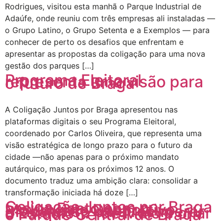
Rodrigues, visitou esta manhã o Parque Industrial de
Adaúfe, onde reuniu com três empresas ali instaladas —
o Grupo Latino, o Grupo Setenta e a Exemplos — para
conhecer de perto os desafios que enfrentam e
apresentar as propostas da coligação para uma nova
gestão dos parques […]
Programa Eleitoral
representa uma visão para
o futuro de Braga
A Coligação Juntos por Braga apresentou nas
plataformas digitais o seu Programa Eleitoral,
coordenado por Carlos Oliveira, que representa uma
visão estratégica de longo prazo para o futuro da
cidade —não apenas para o próximo mandato
autárquico, mas para os próximos 12 anos. O
documento traduz uma ambição clara: consolidar a
transformação iniciada há doze […]
Coligação Juntos por Braga
assina Pacto com o
Movimento Desportivo
Bracarense para recuperar
o Estádio 1.º de Maio e criar
o Parque Central de Braga